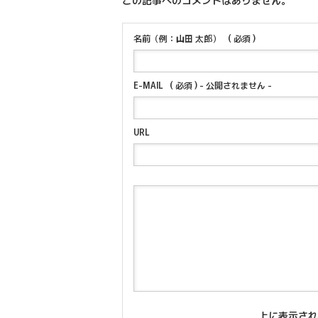
この記事へのコメントはありません。
名前（例：山田 太郎）
( 必須 )
E-MAIL
( 必須 ) - 公開されません -
URL
上に表示され