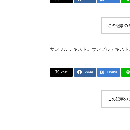
この記事の
サンプルテキスト。サンプルテキスト
Post
Share
Hatena
この記事の