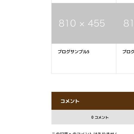
ブログサンプル5
ブロ
コメント
0 コメント