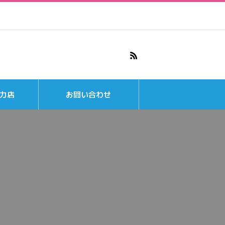
力店
お問い合わせ