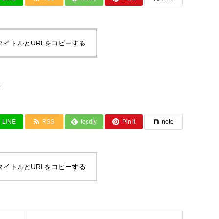
タイトルとURLをコピーする
。
LINE
RSS
feedly
Pin it
note
タイトルとURLをコピーする